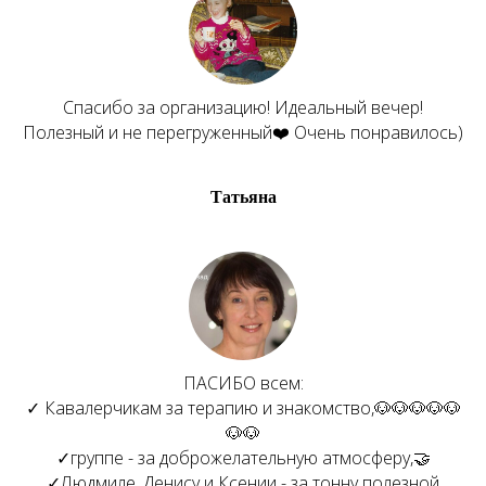
Спасибо за организацию! Идеальный вечер!
Полезный и не перегруженный❤️ Очень понравилось)
Татьяна
ПАСИБО всем:
✓ Кавалерчикам за терапию и знакомство,🐶🐶🐶🐶🐶
🐶🐶
✓группе - за доброжелательную атмосферу,🤝
✓Людмиле, Денису и Ксении - за тонну полезной