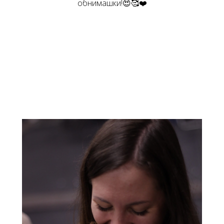
обнимашки!😍🥰❤️