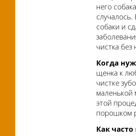
него собак
случалось.
собаки и с
заболевани
чистка без
Когда нуж
щенка к лю
чистке зуб
маленькой 
этой проце
порошком р
Как часто