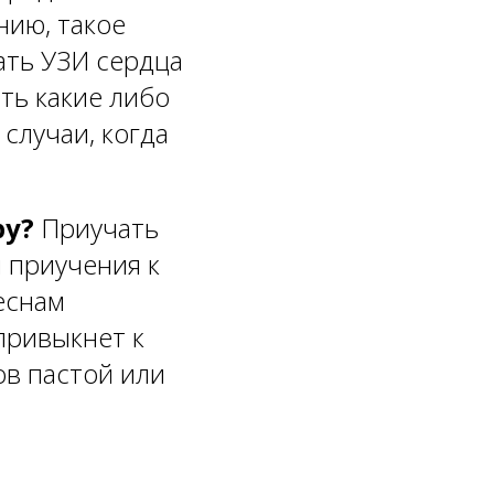
нию, такое
ать УЗИ сердца
ть какие либо
случаи, когда
ру?
Приучать
 приучения к
еснам
привыкнет к
ов пастой или