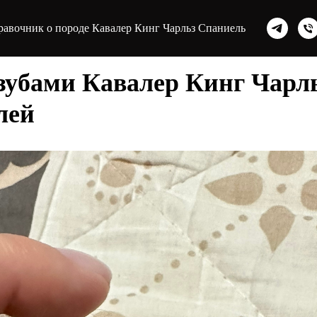
равочник о породе Кавалер Кинг Чарльз Спаниель
 зубами Кавалер Кинг Чарл
лей