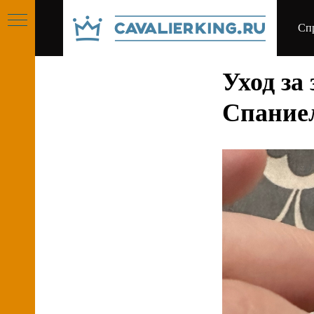
Сп
Уход за
РУСО
Спание