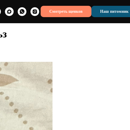
Смотреть щенков
Наш питомник
ьз