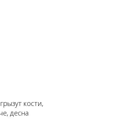
грызут кости,
че, десна