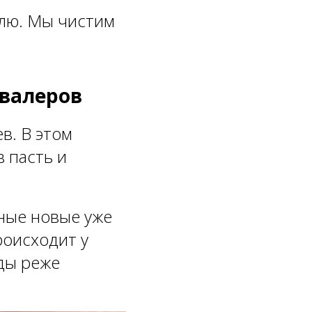
елю. Мы чистим
авалеров
в. В этом
 пасть и
нные новые уже
роисходит у
еды реже