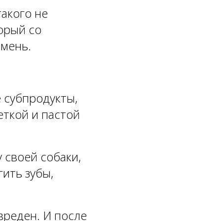
такого не
орый со
амень.
 субпродукты,
еткой и пастой
 своей собаки,
тить зубы,
реден. И после