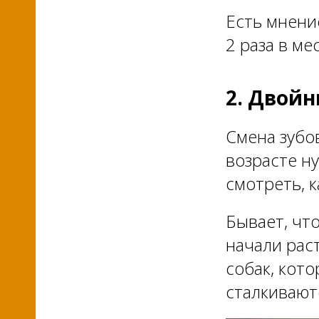
Есть мнение
2 раза в ме
2. Двойн
Смена зубов
возрасте н
смотреть, 
Бывает, чт
начали рас
собак, кот
сталкивают