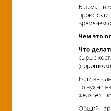
В домашних 
происходит
временем о
Чем это о
Что делат
сырые кост
(порошком)
Если вы сам
то нужно на
желательно
Общий нарк