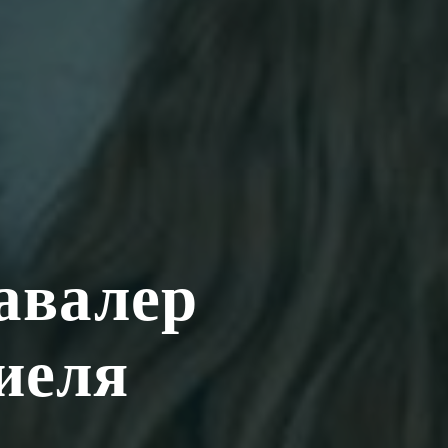
авалер
иеля