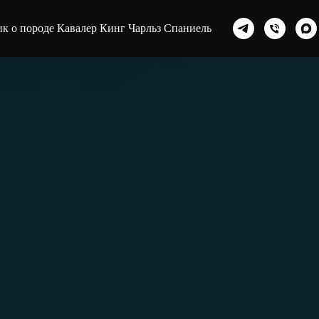
к о породе Кавалер Кинг Чарльз Спаниель