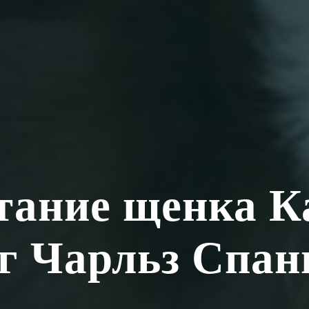
тание щенка К
г Чарльз Спан