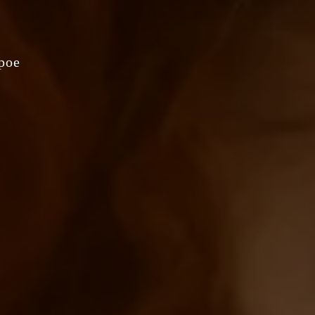
рое
и