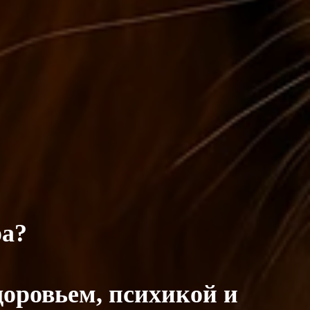
ра?
доровьем, психикой и