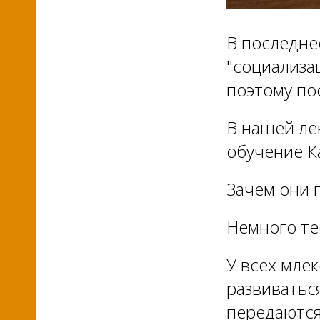
В последне
"социализа
поэтому по
В нашей л
обучение К
Зачем они 
Немного те
У всех мле
развиватьс
передаются