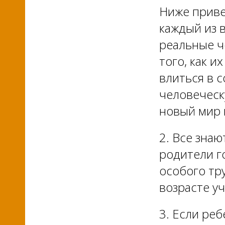
Ниже приве
каждый из в
реальные ч
того, как и
влиться в 
человеческ
новый мир 
2. Все знаю
родители г
особого тру
возрасте у
3. Если реб