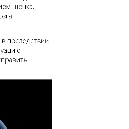
ием щенка.
озга
о в последствии
туацию
справить