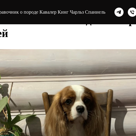
оциализации щенка. Часть 
равочник о породе Кавалер Кинг Чарльз Спаниель
баки и человека для ново
ей