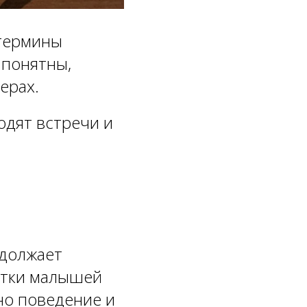
 термины
 понятны,
ерах.
одят встречи и
одолжает
датки малышей
но поведение и