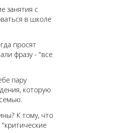
е занятия с
оваться в школе
егда просят
ли фразу - "все
ебе пару
дения, которую
 семью.
ны? К тому, что
и "критические