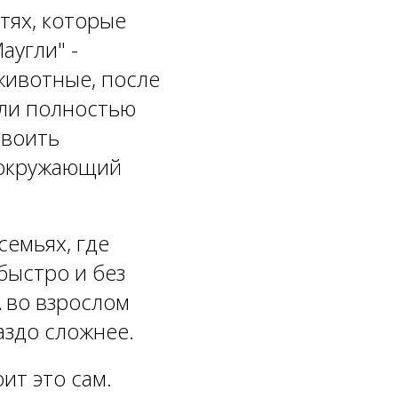
тях, которые
аугли" -
животные, после
гли полностью
своить
 окружающий
семьях, где
быстро и без
А во взрослом
аздо сложнее.
оит это сам.