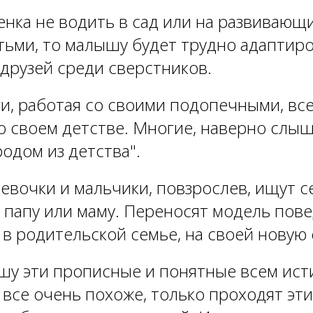
енка не водить в сад или на развивающи
тьми, то малышу будет трудно адаптир
 друзей среди сверстников.
ги, работая со своими подопечными, вс
о своем детстве. Многие, наверно слыша
одом из детства".
девочки и мальчики, повзрослев, ищут с
 папу или маму. Переносят модель пове
 в родительской семье, на своей новую
ишу эти прописные и понятные всем исти
 все очень похоже, только проходят эт