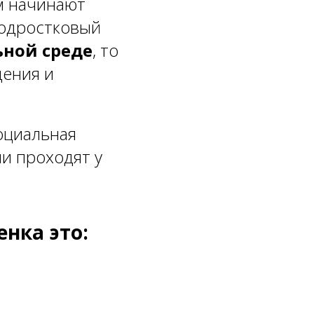
ом начинают
подростковый
ной среде
, то
дения и
социальная
ни проходят у
нка это: