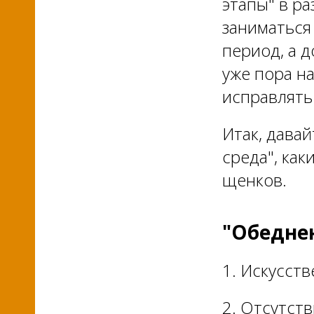
этапы" в р
заниматься
период, а д
уже пора н
исправлять
Итак, дава
среда", как
щенков.
"Обеднен
1. Искусст
2. Отсутст