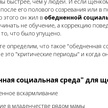
азы быстрее, чем у людей. И если щенк
 после его полового созревания или в 
о этого он жил в
обедненной социаль
ачинать не обучение, а коррекцию пове
 то, что было упущено.
йте определим, что такое "обедненная 
ие это "критические периоды" и когда о
ная социальная среда" для ще
венное вскармливание
вие в младенчестве рядом мамы