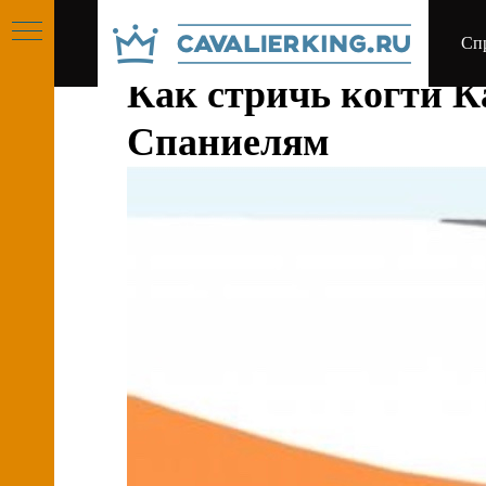
Сп
Как стричь когти К
Спаниелям
РУСО