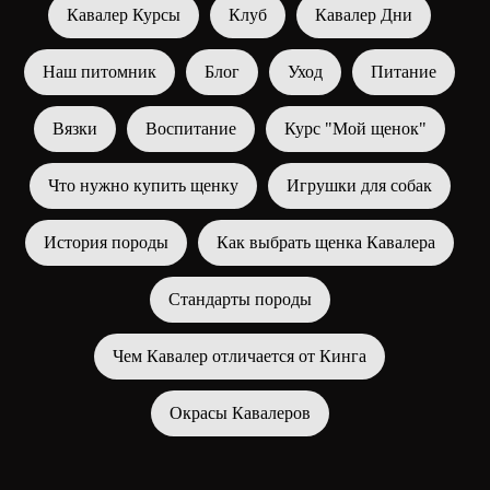
Кавалер Курсы
Клуб
Кавалер Дни
Наш питомник
Блог
Уход
Питание
Вязки
Воспитание
Курс "Мой щенок"
Что нужно купить щенку
Игрушки для собак
История породы
Как выбрать щенка Кавалера
Стандарты породы
Чем Кавалер отличается от Кинга
Окрасы Кавалеров