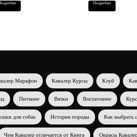
щи которыми пугают
за Кавалером, чтобы
Подробно
Подробно
теринарные врачи, когда
ухоженной, красиво
комендуют кастрацию парням.
примете правильное для себя и
шего друга решение.
валер Марафон
Кавалер Курсы
Клуб
Ка
од
Питание
Вязки
Воспитание
Кур
ушки для собак
История породы
Как выбрать 
Чем Кавалер отличается от Кинга
Окрасы Кавале