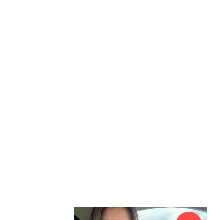
ь щенка Кавалера?
урсам: оплата, информация, обратная связь
и WhatsApp +7 965 324 74 03.
ожна через ЮКассу или переводом на карту Т
еру телефона.
те Telegram или WhatsApp. Мы пришлем