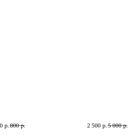
ини урок 4: 5 Мифов о
Лекция 2: Ухо
астрации парней
щенком Кавал
У вас живет Кавале
 узнаете про метки, побеги,
Спаниель - вы счас
0
р.
800
р.
2 500
р.
5 000
р.
дки, агрессию, рак и другие
лекции вы узнаете, 