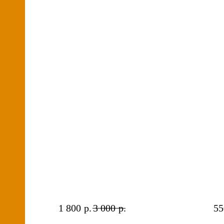
Лекция 3: Воспитание
М
щенка
к
Любая собака, даже маленькая
должна быть воспитана. С чего
Вы
1 800
р.
3 000
р.
55
начать воспитание и как
са