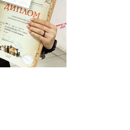
Так ли легко продат
Вопросы по Кавалер К
быстрее в Telegram ил
Оплата занятий возм
Банк по этому же ном
После оплаты, напиши
доступ.