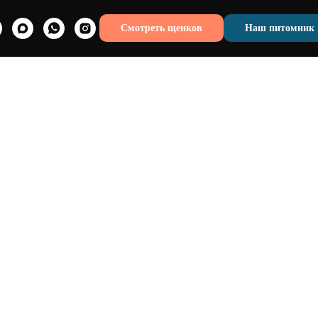
Смотреть щенков
Наш питомник
азведение "За и Против"
 и разведение - "За" и "Против"" вы узнаете:
уметь хозяин Кавалера, если хочет заняться
готовку к выставке
ить в племенного кобеля и суку
ь, роды, выкармливание помета - сложно ли это?