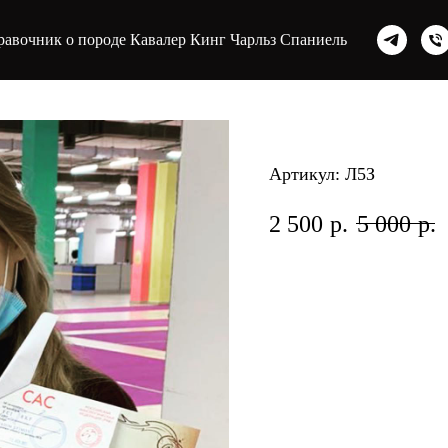
равочник о породе Кавалер Кинг Чарльз Спаниель
Выставки и Р
Артикул:
Л5З
2 500
р.
5 000
р.
На семинаре "Выставки
Что должен знать и 
разведением собак
С чего начинать под
Сколько нужно влож
Вязки, беременност