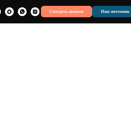
Смотреть щенков
Наш питомник
 Как правильно мыть, сушить
чь ему когти
щенка Кавалера.
урсам: оплата, информация, обратная связь
и WhatsApp +7 965 324 74 03.
ожна через ЮКассу или переводом на карту Т