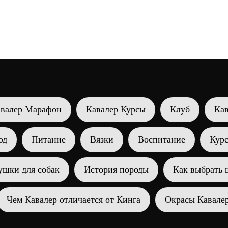
веты на любые вопросы о
документы проверит
валер Кинг Чарльз Спаниеле в
собака будет жить с
atsApp, МАХ, Телеграм.
следующие 15 лет з
одолжительность 1 час.
от вас!
ддержка неделю.
валер Марафон
Кавалер Курсы
Клуб
Ка
од
Питание
Вязки
Воспитание
Кур
ушки для собак
История породы
Как выбрать 
Чем Кавалер отличается от Кинга
Окрасы Кавале