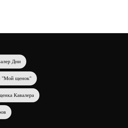
ь. Какая
 вами
Каждая собака нуждается в
ависит только
воспитании. Бытует мнение, что
маленьким собакам воспитание не
нужно, оно ошибочное.
валер Дни
с "Мой щенок"
щенка Кавалера
ров