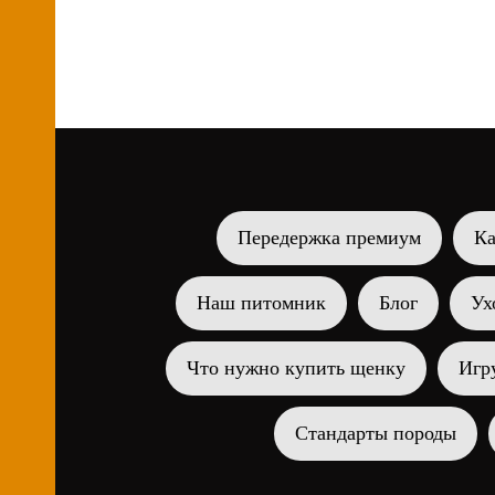
А почему бы не сделать
От
домашний питомник? Собаки
Ка
дорогие, особых вложений не
Wh
нужно... Или не все так просто?
Пр
По
Передержка премиум
Ка
Наш питомник
Блог
Ух
Что нужно купить щенку
Игр
Стандарты породы