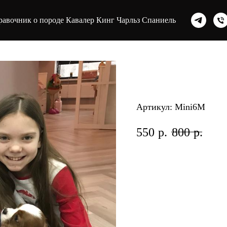
равочник о породе Кавалер Кинг Чарльз Спаниель
Мини урок 6:
щенка и стри
Артикул:
Mini6М
550
р.
800
р.
Видео урок как мыть 
Вопросы по Кавалер К
быстрее в Telegram ил
Оплата занятий возм